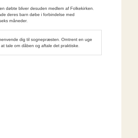
 Den døbte bliver desuden medlem af Folkekirken.
 lade deres barn døbe i forbindelse med
 seks måneder.
u henvende dig til sognepræsten. Omtrent en uge
t tale om dåben og aftale det praktiske.